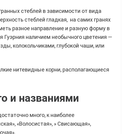
гранных стеблей в зависимости от вида
ерхность стеблей гладкая, на самих гранях
меть разное направление и разную форму в
ся Гуэрния наличием необычного цветения —
зды, колокольчиками, глубокой чаши, или
елкие нитевидные корни, располагающиеся
то и названиями
достаточно много, к наиболее
кая», «Волосистая», » Свисающая»,
ючая».