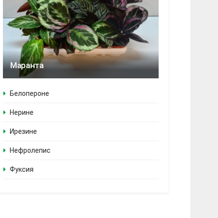
Маранта
Белопероне
Нерине
Ирезине
Нефролепис
Фуксия