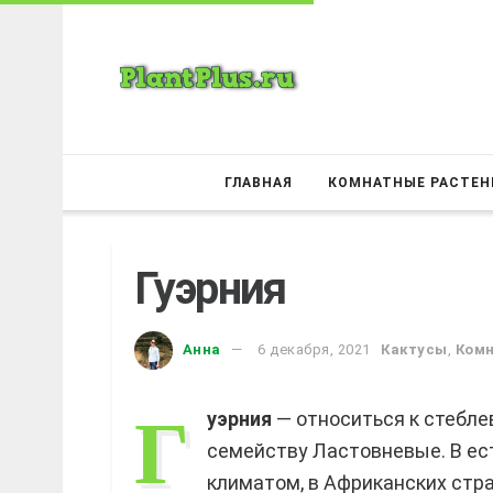
ГЛАВНАЯ
КОМНАТНЫЕ РАСТЕН
Гуэрния
Анна
6 декабря, 2021
Кактусы
,
Комн
Г
уэрния
— относиться к стебле
семейству Ластовневые. В ест
климатом, в Африканских стра