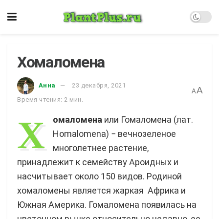
Хомаломена
Анна
23 декабря, 2021
A
A
Время чтения: 2 мин.
Х
омаломена
или Гомаломена (лат.
Homalomena) − вечнозеленое
многолетнее растение,
принадлежит к семейству Ароидных и
насчитывает около 150 видов. Родиной
хомаломены является жаркая Африка и
Южная Америка. Гомаломена появилась на
цветочном рынке относительно недавно, ее