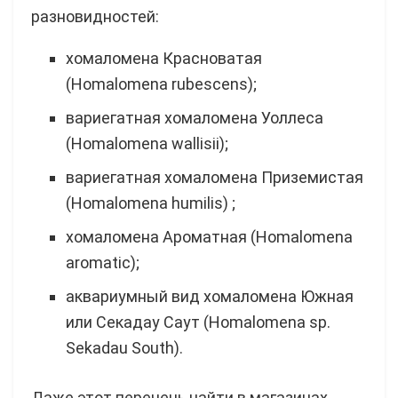
разновидностей:
хомаломена Красноватая
(Homalomena rubescens);
вариегатная хомаломена Уоллеса
(Homalomena wallisii);
вариегатная хомаломена Приземистая
(Homalomena humilis) ;
хомаломена Ароматная (Homalomena
aromatic);
аквариумный вид хомаломена Южная
или Секадау Саут (Homalomena sp.
Sekadau South).
Даже этот перечень найти в магазинах