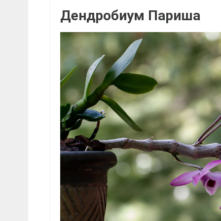
Дендробиум Париша