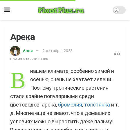
Арека
Анна
2 октября, 2022
A
A
Время чтения: 5 мин.
В
нашем климате, особенно зимой и
осенью, очень не хватает зелени.
Поэтому тропические растения
стали крайне популярными среди
цветоводов: арека,
бромелия
,
толстянка
и т.
д. Многие еще не знают, что в домашних
условиях можно вырастить даже пальму!
Разновидности, способные выживать в