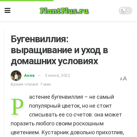
Бугенвиллия:
выращивание и уход в
домашних условиях
Анна
5 июня, 2022
A
A
Время чтения: 7 мин.
Р
астение
бугенвиллия
– не самый
популярный цветок, но не стоит
списывать ее со счетов: она может
поразить любого своим роскошным
цветением. Кустарник довольно прихотлив,