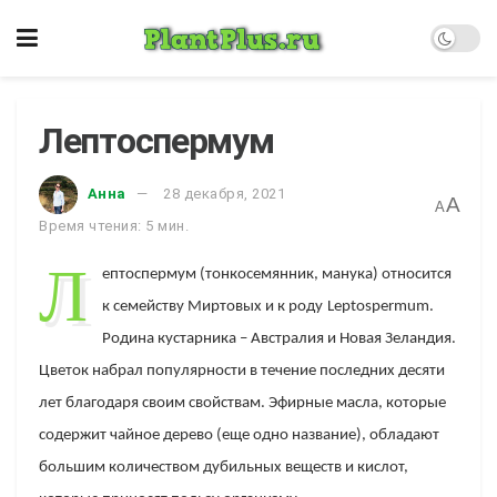
Лептоспермум
Анна
28 декабря, 2021
A
A
Время чтения: 5 мин.
Л
ептоспермум
(тонкосемянник, манука) относится
к семейству Миртовых и к род
у
Leptospermum
.
Родина кустарника – Австралия и Новая Зеландия.
Цветок набрал популярности в течение последних десяти
лет благодаря своим свойствам. Эфирные масла, которые
содержит чайное дерево (еще одно название), обладают
большим количеством дубильных веществ и кислот,