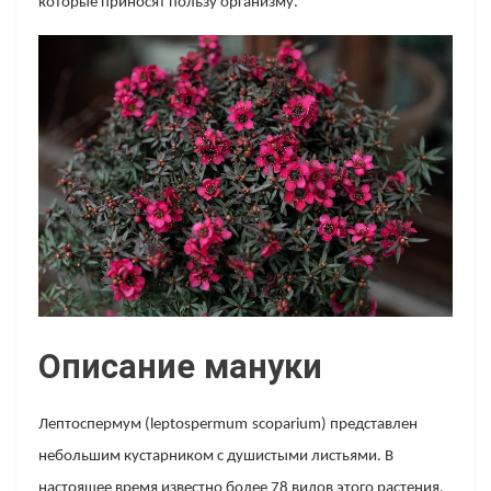
которые приносят пользу организму.
Описание мануки
Лептоспермум
(
leptospermum
scoparium
) представлен
небольшим кустарником с душистыми листьями. В
настоящее время известно более 78 видов этого растения,