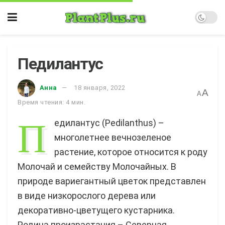
Педилантус
Анна
18 января, 2022
A
A
Время чтения: 4 мин.
П
едилантус (Pedilanthus) –
многолетнее вечнозеленое
растение, которое относится к роду
Молочай и семейству Молочайных. В
природе вариегантный цветок представлен
в виде низкорослого дерева или
декоративно-цветущего кустарника.
Родина произрастания – Северная,