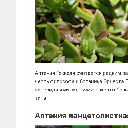
Аптения Геккеля считается редким ра
честь философа и ботаника Эрнеста Г
яйцевидными листьями, с желто-белы
типа.
Аптения ланцетолистная 