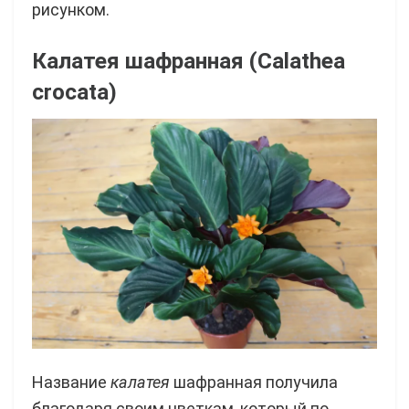
рисунком.
Калатея шафранная (Calathea
crocata)
Название
калатея
шафранная получила
благодаря своим цветкам, который по