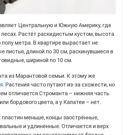
вляет Центральную и Южную Америку, где
 лесах. Растёт раскидистым кустом, высота
до полу метра. В квартире вырастает не
е листья, длиной по 30 см, раскинувшиеся в
товидные, шириной по 10 см.
та из Марантовой семьи. К этому же
я
. Растения часто путают из-за схожести, но
 чем отличается Строманта – нижняя часть
или бордового цвета, а у Калатеи – нет.
 пластин меньше, концы заострённые,
овальные и удлинённые. Отличается и верх
 всевозможными сочетаниями от бледно-