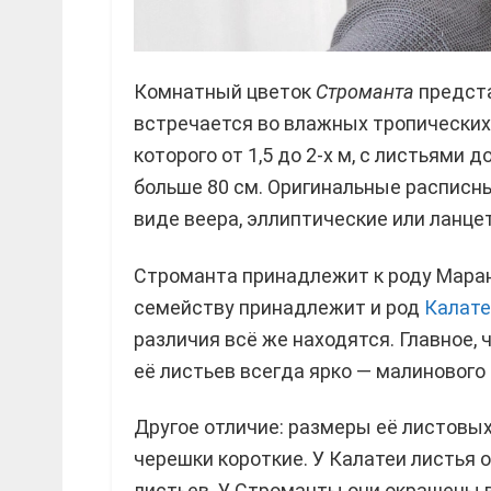
Комнатный цветок
Строманта
предста
встречается во влажных тропических
которого от 1,5 до 2-х м, с листьями 
больше 80 см. Оригинальные расписны
виде веера, эллиптические или ланце
Строманта принадлежит к роду Маран
семейству принадлежит и род
Калате
различия всё же находятся. Главное,
её листьев всегда ярко — малинового 
Другое отличие: размеры её листовых
черешки короткие. У Калатеи листья 
листьев. У Строманты они окрашены