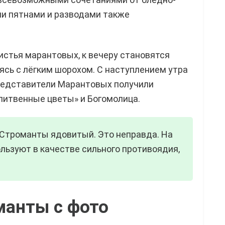
ми пятнами и разводами также
истья марантовых, к вечеру становятся
ясь с лёгким шорохом. С наступлением утра
редставители Марантовых получили
литвенные цветы» и Богомолица.
 Строманты ядовитый. Это неправда. На
ьзуют в качестве сильного противоядия,
манты с фото