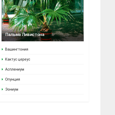
Пальма Ливистона
Вашингтония
Кактус цереус
Асплениум
Опунция
Эониум